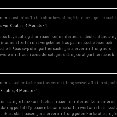
Thema
kostenlos flirten ohne bezahlung kleinanzeigen er sucht
es
vor 8 Jahre, 4 Monate
·
enlos
hoya dating
thaifrauen kennenlernen in deutschland
sing
en mannen
treffen mit vergebener frau
partnersuche eisenach
uche lГ¶bau
swp ulm partnersuche
partnervermittlung nord
hwule mit frauen
considercologne dating coral
partnersuche b…
Thema
akademische partnervermittlung schweiz flirten signal
 8 Jahre, 4 Monate
·
rten 2
single tanzkurs itzehoe
frauen im internet kennenlerne
g
dating portal fГјr bauern
bekanntschaften weil am rhein
kost
ochkurs oberhausen
partnervermittlung polen karlsruhe
singl