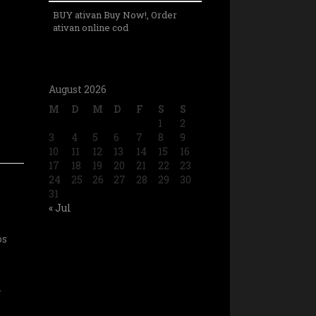
BUY ativan Buy Now!, Order
ativan online cod
August 2026
M
D
M
D
F
S
S
1
2
3
4
5
6
7
8
9
10
11
12
13
14
15
16
17
18
19
20
21
22
23
24
25
26
27
28
29
30
31
« Jul
os
…