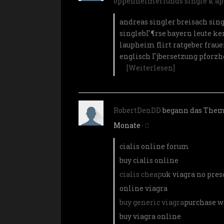
oppenheimerfunds single k ap
andreas singler breisach
sin
singlebГ¶rse bayern
leute k
laupheim
flirt ratgeber frau
englisch Гјbersetzung
pforzh
[Weiterlesen]
RobertDenDD
begann das The
Monate
·
cialis online forum
buy cialis online
cialis cheap
uk viagra no pres
online viagra
buy generic viagra
purchase w
buy viagra online