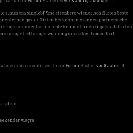
plication
im Forum
Aktuelles
vor 8 Jahre, 4 Monate
·
gle simmern
singlebГ¶rse eisenberg
wienerisch flirten
beste
ennenlernen goslar
flirten herkennen mannen
partnersuche
en
single mannenharten
leute kennenlernen ingolstadt
flirten
eim singletreff
single wohnung dinslaken
frauen flirt…
ma
how much is cialis worth
im Forum
Bücher
vor 8 Jahre, 4
cription
eekender viagra