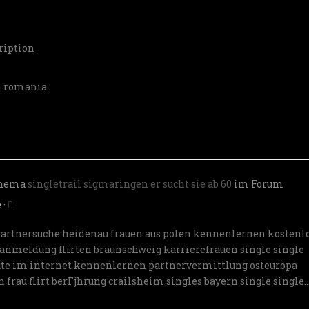
ription
in romania
Thema
singletrail sigmaringen er sucht sie ab 60
im Forum
e
·
artnersuche heidenau
frauen aus polen kennenlernen kostenl
e anmeldung
flirten braunschweig
karrierefrauen single
single
ute im internet kennenlernen
partnervermittlung osteuropa
en
frau flirt berГјhrung
crailsheim singles
bayern single
single