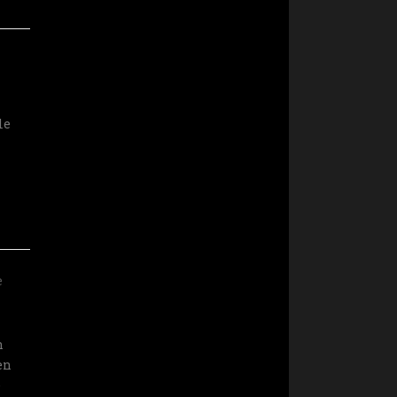
le
e
n
en
e