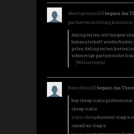
AbertuponumHX
begann das 
partnervermittlung kostenlos
dating seiten test
burgess sh
bekanntschaft wiederfinden
polen
dating seiten kostenlos
schwierige partnersuche fra
[Weiterlesen]
RobertDenDD
begann das The
buy cheap cialis professional
cheap cialis
cialis cheap
discount viagra 
canadian viagra
buy viagra
viagra precio far