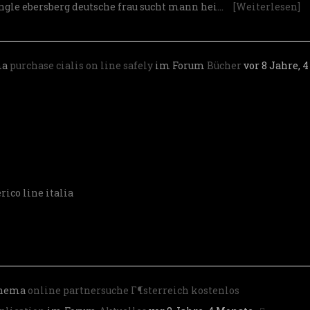
ngle ebersberg
deutsche frau sucht mann hei…
[Weiterlesen]
ma
purchase cialis on line safely
im Forum
Bücher
vor 8 Jahre, 4
rico line italia
Thema
online partnersuche Г¶sterreich kostenlos