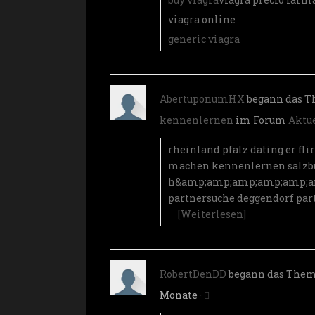
viagra online
generic viagra
AbertuponumHX
begann das 
kennenlernen
im Forum
Aktu
rheinland pfalz dating
er fl
machen kennenlernen
salzb
h&amp;amp;amp;amp;amp;a
partnersuche deggendorf
par
[Weiterlesen]
RobertDenDD
begann das The
Monate
·