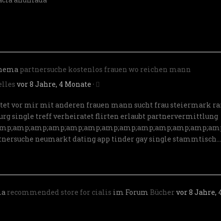
Thema
partnersuche kostenlos frauen wo reichen mann
elles
vor 8 Jahre, 4 Monate
·
irtet vor mir mit anderen frauen
mann sucht frau steiermark
ra
urg single treff
verheiratet flirten erlaubt
partnervermittlung
mp;amp;amp;amp;amp;amp;amp;amp;amp;amp;amp;amp;amp
tnersuche neumarkt
dating app tinder gay
single stammtisch…
ma
recommended store for cialis
im Forum
Bücher
vor 8 Jahre, 