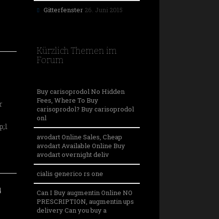
Gitterfenster
26. Juni 2015
Kürzlich Themen im
Forum
Buy carisoprodol No Hidden
Fees, Where To Buy
r
carisoprodol? Buy carisoprodol
onl
;l
avodart Online Sales, Cheap
avodart Available Online Buy
avodart overnight deliv
cialis generico rs one
4
Can I Buy augmentin Online NO
PRESCRIPTION, augmentin ups
delivery Can you buy a