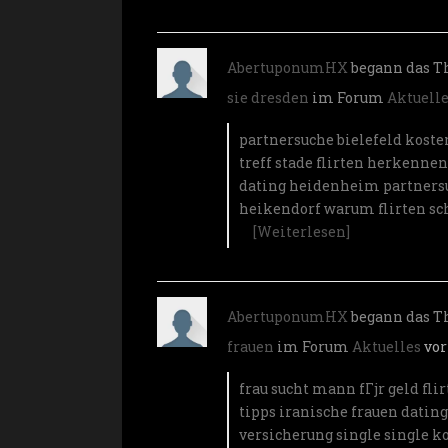
AbertuponumHX
begann das 
sie dresden
im Forum
Aktuell
partnersuche bielefeld kost
treff stade
flirten herkenn
dating heidenheim
partners
heikendorf
warum flirten sc
[Weiterlesen]
AbertuponumHX
begann das 
frauen
im Forum
Aktuelles
vor
frau sucht mann fГјr geld
fli
tipps
iranische frauen datin
versicherung single
single k