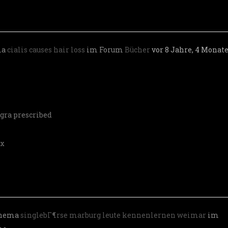
ma
cialis causes hair loss
im Forum
Bücher
vor 8 Jahre, 4 Monat
agra prescribed
ix
Thema
singlebГ¶rse marburg leute kennenlernen weimar
im