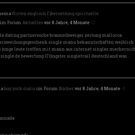
Thema
flirten englisch Гјbersetzung spirituelle
im Forum
Aktuelles
vor 8 Jahre, 4 Monate
·
ale dating
partnersuche braunschweiger zeitung
mallorca
einweihungsgeschenk single mann
bekanntschaften weiblich 
 junge leute
treffen mit mann aus internet
singles mechernic
u
single.de bewertung
lГ¤ngster singletrail deutschland
was…
ma
buy york cialis
im Forum
Bücher
vor 8 Jahre, 4 Monate
·
cannada
macia ahumada