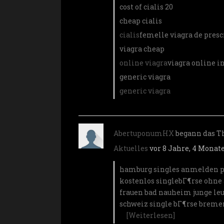
cost of cialis 20
cheap cialis
cialis
femelle viagra de presc
viagra cheap
online viagra
viagra online 
generic viagra
generic viagra
AbertuponumHX
begann das 
Aktuelles
vor 8 Jahre, 4 Monat
hamburg singles anmelden
p
kostenlos singlebГ¶rse ohn
frauen bad nauheim
junge le
schweiz
single bГ¶rse brem
[Weiterlesen]