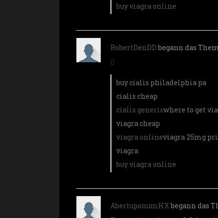
buy viagra online
RobertDenDD
begann das The
buy cialis philadelphia pa
cialis cheap
cialis generic
where to get vi
viagra cheap
viagra online
viagra 25mg pr
viagra
buy viagra online
AbertuponumHX
begann das 