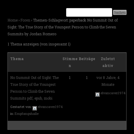
Home
›
Foren
›
Themen-Schlagwort: paperback No Summit Out of
Sight: The True Story of the Youngest Person to Climb the Seven
Summits by Jordan Romero
1 Thema anzeigen (von insgesamt 1)
Thema
Stimme
Beiträge
Zuletzt
n
aktiv
No Summit Out of Sight: The
1
1
vor 8 Jahre, 4
True Story of the Youngest
Monate
Person to Climb the Seven
elvancaver1974
Summits pdf, epub, mobi
Gestartet von:
elvancaver1974
in:
Empfangshalle