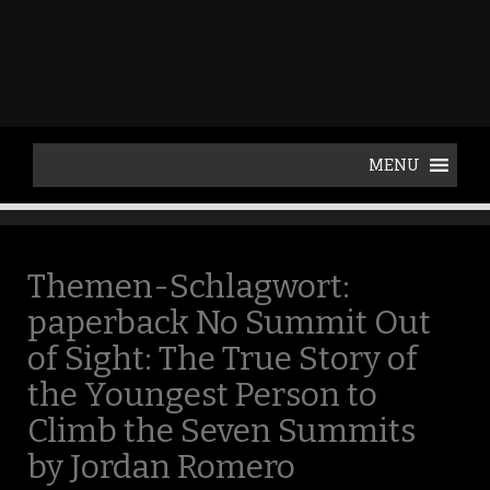
p
t
o
c
o
n
t
e
n
t
Themen-Schlagwort:
paperback No Summit Out
of Sight: The True Story of
the Youngest Person to
Climb the Seven Summits
by Jordan Romero