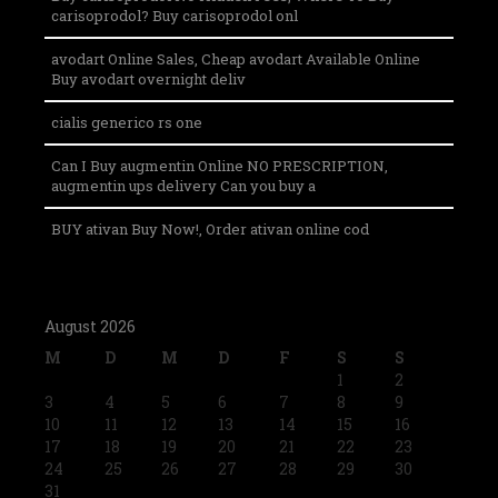
carisoprodol? Buy carisoprodol onl
avodart Online Sales, Cheap avodart Available Online
Buy avodart overnight deliv
cialis generico rs one
Can I Buy augmentin Online NO PRESCRIPTION,
augmentin ups delivery Can you buy a
BUY ativan Buy Now!, Order ativan online cod
August 2026
M
D
M
D
F
S
S
1
2
3
4
5
6
7
8
9
10
11
12
13
14
15
16
17
18
19
20
21
22
23
24
25
26
27
28
29
30
31