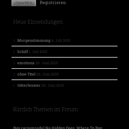
Registrieren
Neue Einsendungen
Morgenstimmung
4. Juli 2015
Schiff
1. Juli 2015
emotions
26. Juni 2015
ohne Titel
26. Juni 2015
Gitterfenster
26. Juni 2015
Kürzlich Themen im Forum
Buy carisoprodol No Hidden Fees, Where To Buy