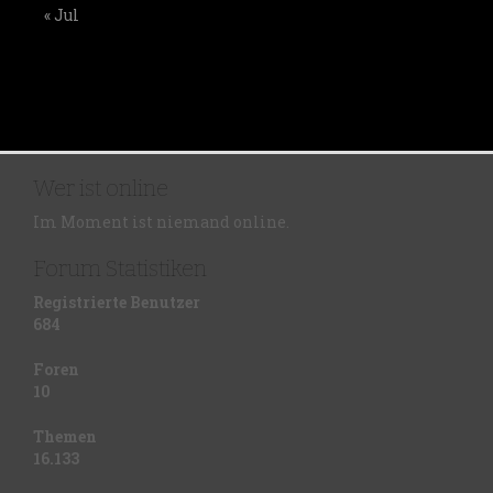
« Jul
Wer ist online
Im Moment ist niemand online.
Forum Statistiken
Registrierte Benutzer
684
Foren
10
Themen
16.133