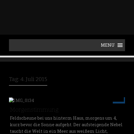
p
t
o
c
o
n
t
e
n
t
Tag: 4. Juli 2015
Jul 4
Morgenstimmung
MoorGraf
Feldscheune bei uns hinterm Haus, morgens um 4,
kurz bevor die Sonne aufgeht. Der aufsteigende Nebel
taucht die Welt in ein Meer aus weißem Licht,