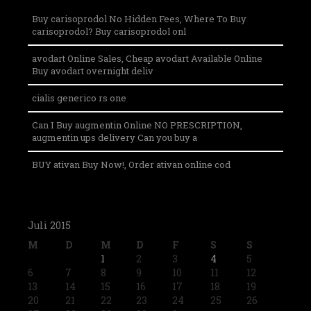
Buy carisoprodol No Hidden Fees, Where To Buy
carisoprodol? Buy carisoprodol onl
avodart Online Sales, Cheap avodart Available Online
Buy avodart overnight deliv
cialis generico rs one
Can I Buy augmentin Online NO PRESCRIPTION,
augmentin ups delivery Can you buy a
BUY ativan Buy Now!, Order ativan online cod
Juli 2015
M
D
M
D
F
S
S
1
2
3
4
5
6
7
8
9
10
11
12
13
14
15
16
17
18
19
20
21
22
23
24
25
26