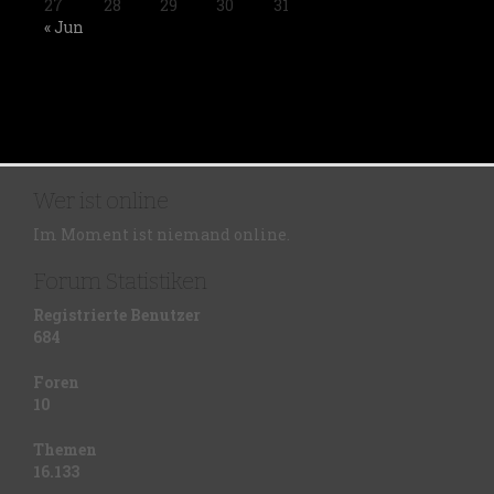
27
28
29
30
31
« Jun
Wer ist online
Im Moment ist niemand online.
Forum Statistiken
Registrierte Benutzer
684
Foren
10
Themen
16.133