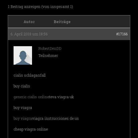
1 Beitrag anzeigen (von insgesamt 1)
Autor
Beiträge
6. April 2018 um 18:56
#17166
RobertDenDD
Teilnehmer
cialis schlaganfall
buy cialis
generic cialis online
teva viagra uk
buy viagra
buy viagra
viagra instrucciones de us
cheap viagra online