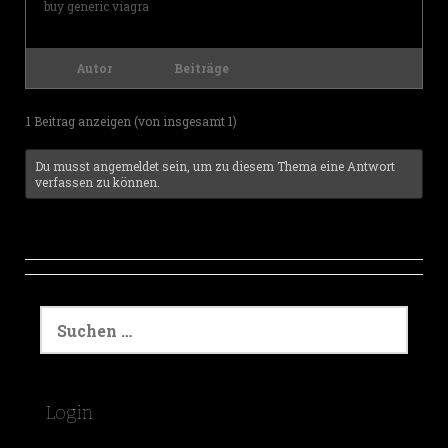
buy generic viagra
Autor
Beiträge
1 Beitrag anzeigen (von insgesamt 1)
Du musst angemeldet sein, um zu diesem Thema eine Antwort
verfassen zu können.
S
u
c
h
e
Login
n
a