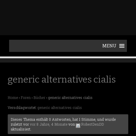
p
t
o
c
o
n
t
e
n
t
generic alternatives cialis
Home
›
Foren
›
Bücher
›
generic alternatives cialis
Verschlagwortet:
generic alternatives cialis
Dieses Thema enthält 0 Antworten, hat 1 Stimme, und wurde
zuletzt vor
vor 8 Jahre, 4 Monate
von
RobertDenDD
aktualisiert.