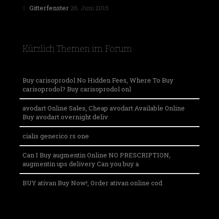
Gitterfenster
26. Juni 2015
Kürzlich Themen im Forum
Buy carisoprodol No Hidden Fees, Where To Buy
carisoprodol? Buy carisoprodol onl
avodart Online Sales, Cheap avodart Available Online
Buy avodart overnight deliv
cialis generico rs one
Can I Buy augmentin Online NO PRESCRIPTION,
augmentin ups delivery Can you buy a
BUY ativan Buy Now!, Order ativan online cod